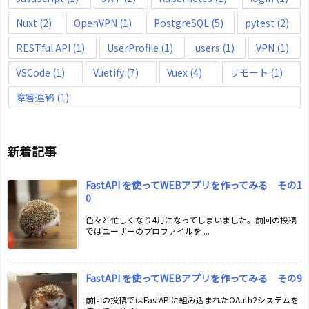
Nuxt
(2)
OpenVPN
(1)
PostgreSQL
(5)
pytest
(2)
RESTful API
(1)
UserProfile
(1)
users
(1)
VPN
(1)
VSCode
(1)
Vuetify
(7)
Vuex
(4)
リモート
(1)
障害連絡
(1)
新着記事
FastAPI を使ってWEBアプリを作ってみる その1
0
色々と忙しくなり4月になってしまいました。前回の投稿
ではユーザーのプロファイルを ...
FastAPI を使ってWEBアプリを作ってみる その9
前回の投稿ではFastAPIに組み込まれたOAuth2システムを