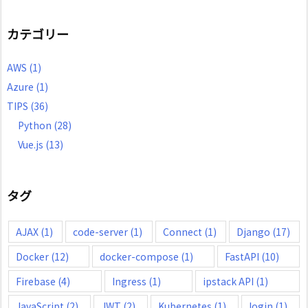
カテゴリー
AWS
(1)
Azure
(1)
TIPS
(36)
Python
(28)
Vue.js
(13)
タグ
AJAX
(1)
code-server
(1)
Connect
(1)
Django
(17)
Docker
(12)
docker-compose
(1)
FastAPI
(10)
Firebase
(4)
Ingress
(1)
ipstack API
(1)
JavaScript
(2)
JWT
(2)
Kubernetes
(1)
login
(1)