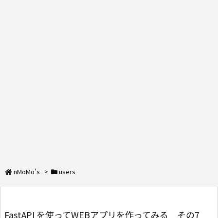
nMoMo's
>
users
FastAPI を使ってWEBアプリを作ってみる その7