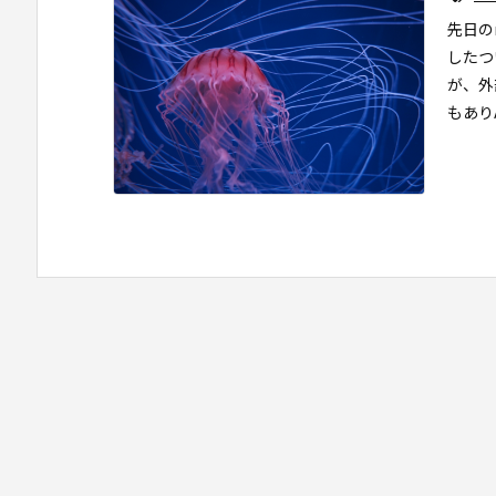
先日の
したつ
が、外
もありA