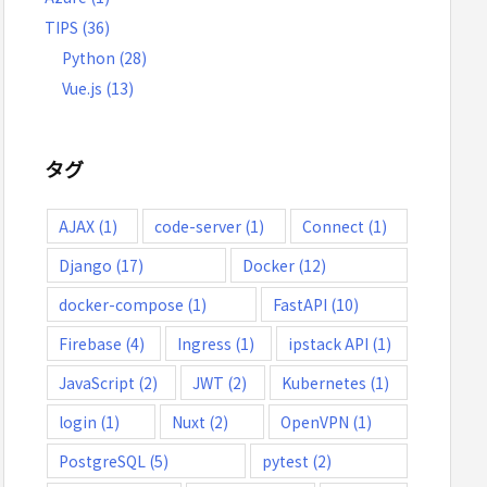
TIPS
(36)
Python
(28)
Vue.js
(13)
タグ
AJAX
(1)
code-server
(1)
Connect
(1)
Django
(17)
Docker
(12)
docker-compose
(1)
FastAPI
(10)
Firebase
(4)
Ingress
(1)
ipstack API
(1)
JavaScript
(2)
JWT
(2)
Kubernetes
(1)
login
(1)
Nuxt
(2)
OpenVPN
(1)
PostgreSQL
(5)
pytest
(2)