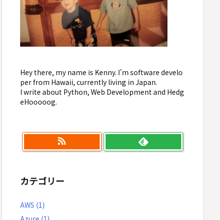
Hey there, my name is Kenny. I’m software develo
per from Hawaii, currently living in Japan.
I write about Python, Web Development and Hedg
eHooooog.
カテゴリー
AWS
(1)
Azure
(1)