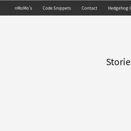
nMoMo’s
Code Snippets
Contact
Hedgehog G
Stori