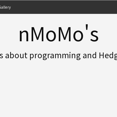
allery
nMoMo's
es about programming and Hed