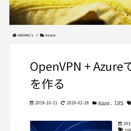
nMoMo's
>
Azure
OpenVPN + Az
を作る
2019-10-21
2020-02-26
Azure
,
TIPS
201
co