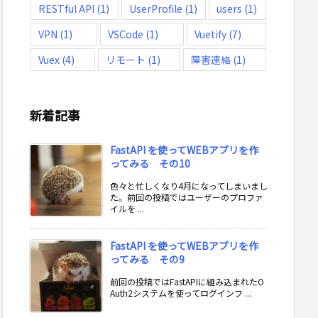
RESTful API
(1)
UserProfile
(1)
users
(1)
VPN
(1)
VSCode
(1)
Vuetify
(7)
Vuex
(4)
リモート
(1)
障害連絡
(1)
新着記事
FastAPI を使ってWEBアプリを作
ってみる その10
色々と忙しくなり4月になってしまいまし
た。前回の投稿ではユーザーのプロファ
イルを ...
FastAPI を使ってWEBアプリを作
ってみる その9
前回の投稿ではFastAPIに組み込まれたO
Auth2システムを使ってログインフ ...