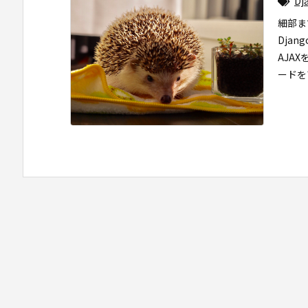
Dj
細部ま
Djan
AJA
ードを