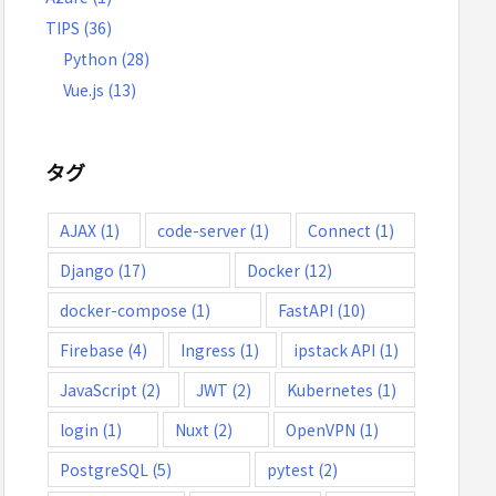
TIPS
(36)
Python
(28)
Vue.js
(13)
タグ
AJAX
(1)
code-server
(1)
Connect
(1)
Django
(17)
Docker
(12)
docker-compose
(1)
FastAPI
(10)
Firebase
(4)
Ingress
(1)
ipstack API
(1)
JavaScript
(2)
JWT
(2)
Kubernetes
(1)
login
(1)
Nuxt
(2)
OpenVPN
(1)
PostgreSQL
(5)
pytest
(2)