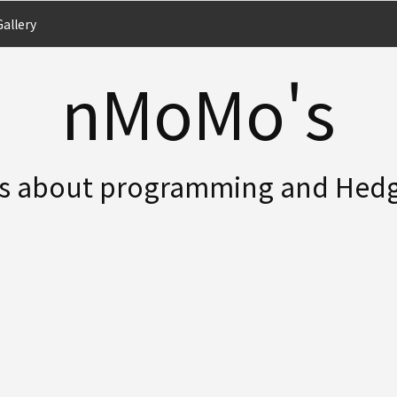
allery
nMoMo's
es about programming and Hed