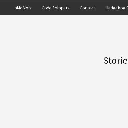
nMoMo’s
Code Snippets
Contact
Hedgehog G
Stori