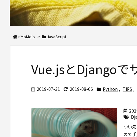
nMoMo's
>
JavaScript
Vue.jsとDjang
2019-07-31
2019-08-06
Python
,
TIPS
,
201
Dj
つい先
ので手