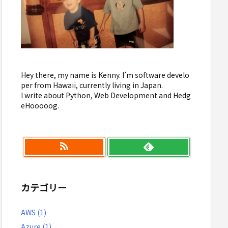
Hey there, my name is Kenny. I’m software develo
per from Hawaii, currently living in Japan.
I write about Python, Web Development and Hedg
eHooooog.
カテゴリー
AWS
(1)
Azure
(1)