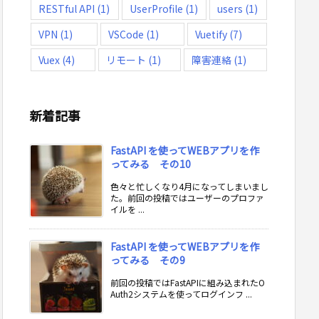
RESTful API
(1)
UserProfile
(1)
users
(1)
VPN
(1)
VSCode
(1)
Vuetify
(7)
Vuex
(4)
リモート
(1)
障害連絡
(1)
新着記事
FastAPI を使ってWEBアプリを作
ってみる その10
色々と忙しくなり4月になってしまいまし
た。前回の投稿ではユーザーのプロファ
イルを ...
FastAPI を使ってWEBアプリを作
ってみる その9
前回の投稿ではFastAPIに組み込まれたO
Auth2システムを使ってログインフ ...