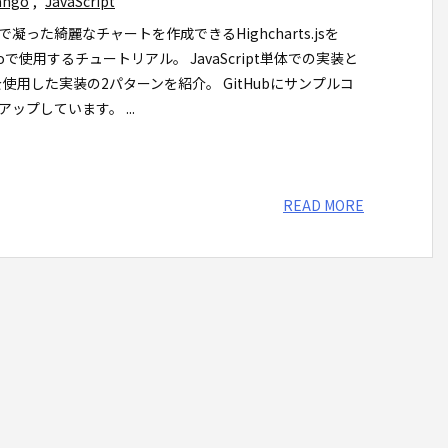
ango
,
JavaScript
で凝った綺麗なチャートを作成できるHighcharts.jsを
goで使用するチュートリアル。 JavaScript単体での実装と
Xを使用した実装の2パターンを紹介。 GitHubにサンプルコ
アップしています。 ...
READ MORE