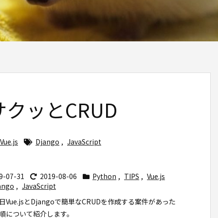
oでサクッとCRUD
Vue.js
Django
,
JavaScript
9-07-31
2019-08-06
Python
,
TIPS
,
Vue.js
ango
,
JavaScript
日Vue.jsとDjangoで簡単なCRUDを作成する案件があった
順について紹介します。